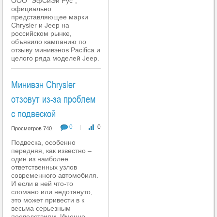
ООО "ЭфСиЭй Рус",
официально
представляющее марки
Chrysler и Jeep на
российском рынке,
объявило кампанию по
отзыву минивэнов Pacifica и
целого ряда моделей Jeep.
Минивэн Chrysler
отзовут из-за проблем
с подвеской
0
0
|
Просмотров 740
Подвеска, особенно
передняя, как известно –
один из наиболее
ответственных узлов
современного автомобиля.
И если в ней что-то
сломано или недотянуто,
это может привести в к
весьма серьезным
последствиям. Именно