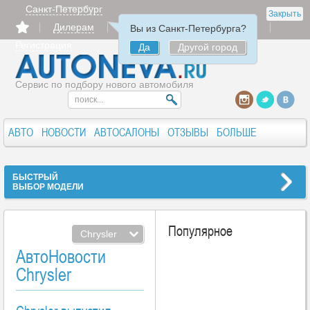
Санкт-Петербург
Закрыть
Дилерам
Продать
Авторизация
Вы из Санкт-Петербурга?
Регистрация
Да
Другой город
Сервис по подбору нового автомобиля
АВТО
НОВОСТИ
АВТОСАЛОНЫ
ОТЗЫВЫ
БОЛЬШЕ
БЫСТРЫЙ
ВЫБОР МОДЕЛИ
Популярное
Chrysler
АвтоНовости
Chrysler