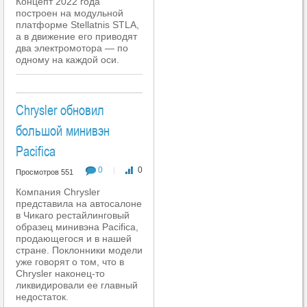
Концепт 2022 года
построен на модульной
платформе Stellatnis STLA,
а в движение его приводят
два электромотора — по
одному на каждой оси.
Chrysler обновил
большой минивэн
Pacifica
0
0
|
Просмотров 551
Компания Chrysler
представила на автосалоне
в Чикаго рестайлинговый
образец минивэна Pacifica,
продающегося и в нашей
стране. Поклонники модели
уже говорят о том, что в
Chrysler наконец-то
ликвидировали ее главный
недостаток.