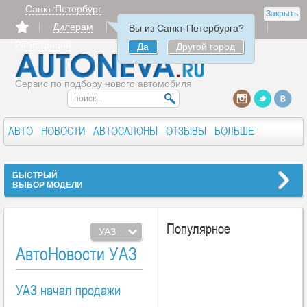
Санкт-Петербург
Закрыть
Дилерам
Продать
Авторизация
Вы из Санкт-Петербурга?
Регистрация
Да
Другой город
Сервис по подбору нового автомобиля
АВТО
НОВОСТИ
АВТОСАЛОНЫ
ОТЗЫВЫ
БОЛЬШЕ
БЫСТРЫЙ
ВЫБОР МОДЕЛИ
Популярное
УАЗ
АвтоНовости УАЗ
УАЗ начал продажи