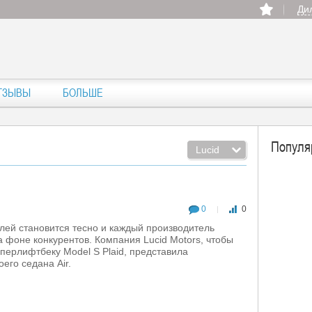
Ди
ТЗЫВЫ
БОЛЬШЕ
Популя
Lucid
0
0
|
лей становится тесно и каждый производитель
а фоне конкурентов. Компания Lucid Motors, чтобы
суперлифтбеку Model S Plaid, представила
его седана Air.