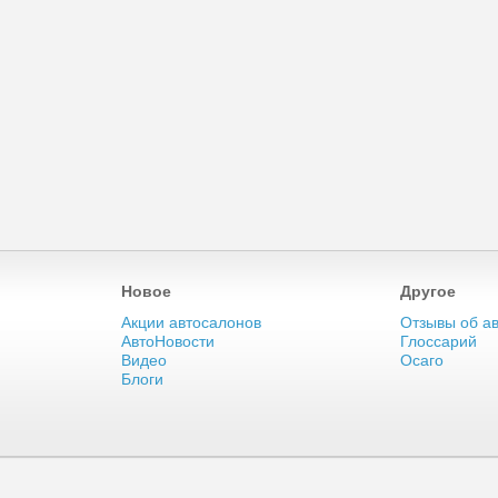
Новое
Другое
Акции автосалонов
Отзывы об а
АвтоНовости
Глоссарий
Видео
Осаго
Блоги