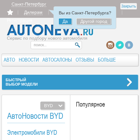
Санкт-Петербург
Закрыть
Дилерам
Продать
Авторизация
Вы из Санкт-Петербурга?
Регистрация
Да
Другой город
Сервис по подбору нового автомобиля
АВТО
НОВОСТИ
АВТОСАЛОНЫ
ОТЗЫВЫ
БОЛЬШЕ
БЫСТРЫЙ
ВЫБОР МОДЕЛИ
Популярное
BYD
АвтоНовости BYD
Электромобили BYD