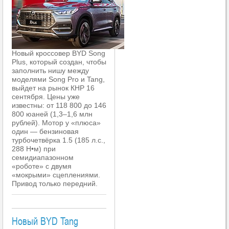
Новый кроссовер BYD Song
Plus, который создан, чтобы
заполнить нишу между
моделями Song Pro и Tang,
выйдет на рынок КНР 16
сентября. Цены уже
известны: от 118 800 до 146
800 юаней (1,3–1,6 млн
рублей). Мотор у «плюса»
один — бензиновая
турбочетвёрка 1.5 (185 л.с.,
288 Н•м) при
семидиапазонном
«роботе» с двумя
«мокрыми» сцеплениями.
Привод только передний.
Новый BYD Tang