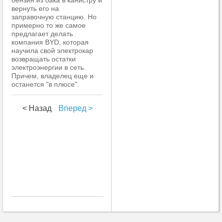
бензин из бака в канистру и
вернуть его на
заправочную станцию. Но
примерно то же самое
предлагает делать
компания BYD, которая
научила свой электрокар
возвращать остатки
электроэнергии в сеть.
Причем, владелец еще и
останется "в плюсе".
< Назад
Вперед >