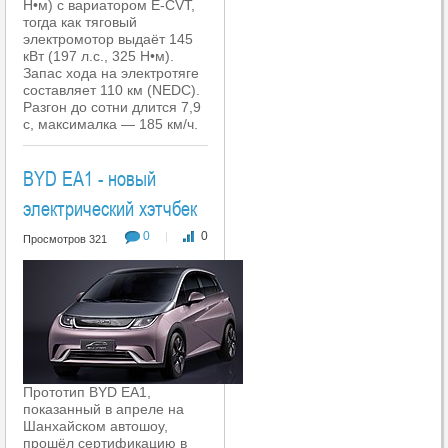
Н•м) с вариатором E-CVT,
тогда как тяговый
электромотор выдаёт 145
кВт (197 л.с., 325 Н•м).
Запас хода на электротяге
составляет 110 км (NEDC).
Разгон до сотни длится 7,9
с, максималка — 185 км/ч.
BYD EA1 - новый
электрический хэтчбек
0
0
|
Просмотров 321
Прототип BYD EA1,
показанный в апреле на
Шанхайском автошоу,
прошёл сертификацию в