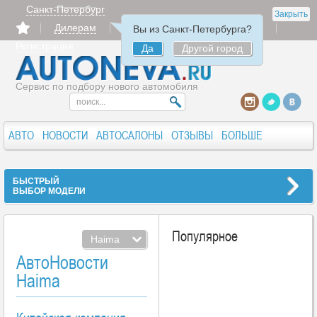
Санкт-Петербург
Закрыть
Дилерам
Продать
Авторизация
Вы из Санкт-Петербурга?
Регистрация
Да
Другой город
Сервис по подбору нового автомобиля
АВТО
НОВОСТИ
АВТОСАЛОНЫ
ОТЗЫВЫ
БОЛЬШЕ
БЫСТРЫЙ
ВЫБОР МОДЕЛИ
Популярное
Haima
АвтоНовости
Haima