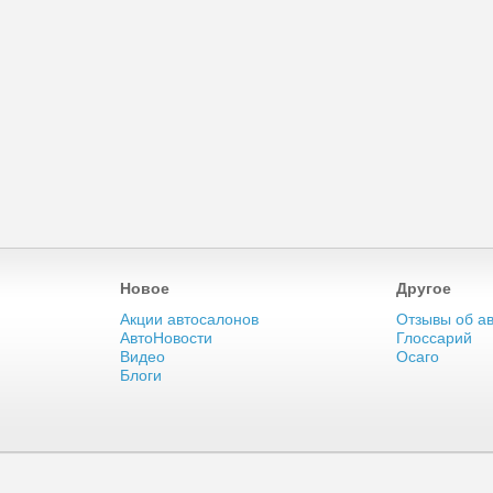
Новое
Другое
Акции автосалонов
Отзывы об а
АвтоНовости
Глоссарий
Видео
Осаго
Блоги