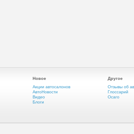
Новое
Другое
Акции автосалонов
Отзывы об а
АвтоНовости
Глоссарий
Видео
Осаго
Блоги