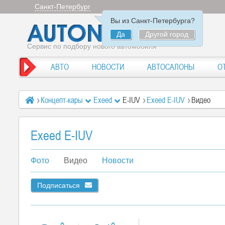
Санкт-Петербург
Вы из Санкт-Петербурга?
Да
Другой город
Сервис по подбору нового автомобиля
АВТО
НОВОСТИ
АВТОСАЛОНЫ
О
Концепт-кары
Exeed
E-IUV
Exeed E-IUV
Видео
Exeed E-IUV
Фото
Видео
Новости
Подписаться