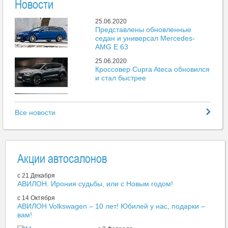
Новости
25.06.2020
Представлены обновленные
седан и универсал Mercedes-
AMG E 63
25.06.2020
Кроссовер Cupra Ateca обновился
и стал быстрее
25.06.2020
Mazda представила новый пикап
Все новости
BT-50
25.06.2020
Больше 500 тыс. автомобилей
поставили на учет без выдачи
Акции автосалонов
номеров
25.06.2020
c 21 Декабря
Porsche 718 получили
АВИЛОН. Ирония судьбы, или с Новым годом!
атмосферный мотор объемом 4
литра
c 14 Октября
АВИЛОН Volkswagen – 10 лет! Юбилей у нас, подарки –
25.06.2020
вам!
Закрывается крупнейший