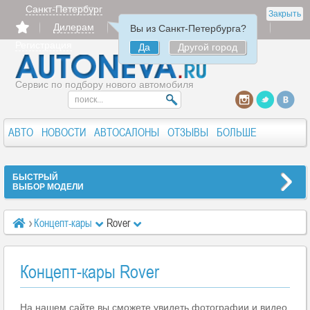
Санкт-Петербург
Закрыть
Дилерам
Продать
Авторизация
Вы из Санкт-Петербурга?
Регистрация
Да
Другой город
Сервис по подбору нового автомобиля
АВТО
НОВОСТИ
АВТОСАЛОНЫ
ОТЗЫВЫ
БОЛЬШЕ
БЫСТРЫЙ
ВЫБОР МОДЕЛИ
Концепт-кары
Rover
Концепт-кары Rover
На нашем сайте вы сможете увидеть фотографии и видео