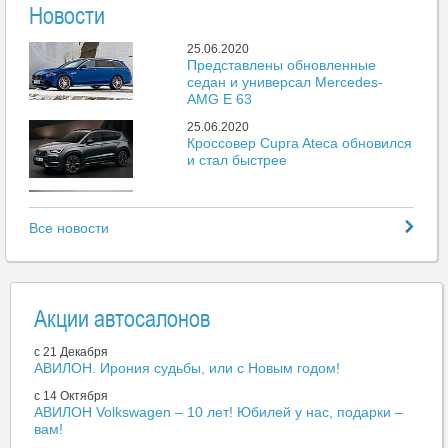
Новости
25.06.2020
Представлены обновленные
седан и универсал Mercedes-
AMG E 63
25.06.2020
Кроссовер Cupra Ateca обновился
и стал быстрее
25.06.2020
Mazda представила новый пикап
Все новости
BT-50
25.06.2020
Больше 500 тыс. автомобилей
поставили на учет без выдачи
Акции автосалонов
номеров
25.06.2020
c 21 Декабря
Porsche 718 получили
АВИЛОН. Ирония судьбы, или с Новым годом!
атмосферный мотор объемом 4
литра
c 14 Октября
АВИЛОН Volkswagen – 10 лет! Юбилей у нас, подарки –
25.06.2020
вам!
Закрывается крупнейший