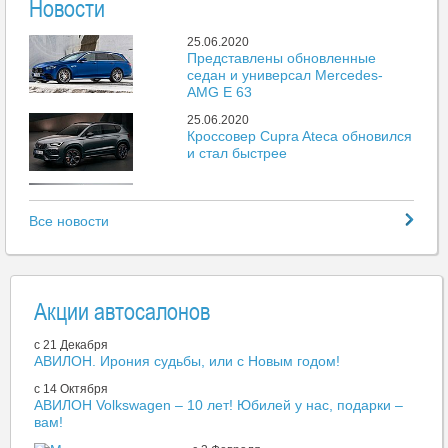
Новости
25.06.2020
Представлены обновленные
седан и универсал Mercedes-
AMG E 63
25.06.2020
Кроссовер Cupra Ateca обновился
и стал быстрее
25.06.2020
Mazda представила новый пикап
Все новости
BT-50
25.06.2020
Больше 500 тыс. автомобилей
поставили на учет без выдачи
Акции автосалонов
номеров
25.06.2020
c 21 Декабря
Porsche 718 получили
АВИЛОН. Ирония судьбы, или с Новым годом!
атмосферный мотор объемом 4
литра
c 14 Октября
АВИЛОН Volkswagen – 10 лет! Юбилей у нас, подарки –
25.06.2020
вам!
Закрывается крупнейший