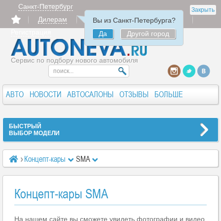
Санкт-Петербург
Закрыть
Дилерам
Продать
Авторизация
Вы из Санкт-Петербурга?
Регистрация
Да
Другой город
Сервис по подбору нового автомобиля
АВТО
НОВОСТИ
АВТОСАЛОНЫ
ОТЗЫВЫ
БОЛЬШЕ
БЫСТРЫЙ
ВЫБОР МОДЕЛИ
Концепт-кары
SMA
Концепт-кары SMA
На нашем сайте вы сможете увидеть фотографии и видео