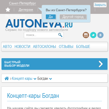
Санкт-Петербург
Закрыть
Дилерам
Продать
Авторизация
Вы из Санкт-Петербурга?
Регистрация
Да
Другой город
Сервис по подбору нового автомобиля
АВТО
НОВОСТИ
АВТОСАЛОНЫ
ОТЗЫВЫ
БОЛЬШЕ
БЫСТРЫЙ
ВЫБОР МОДЕЛИ
Концепт-кары
Богдан
Концепт-кары Богдан
На нашем сайте вы сможете увидеть фотографии и видео