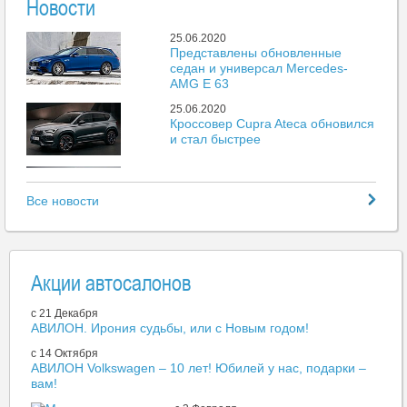
Новости
25.06.2020
Представлены обновленные
седан и универсал Mercedes-
AMG E 63
25.06.2020
Кроссовер Cupra Ateca обновился
и стал быстрее
25.06.2020
Mazda представила новый пикап
Все новости
BT-50
25.06.2020
Больше 500 тыс. автомобилей
поставили на учет без выдачи
Акции автосалонов
номеров
25.06.2020
c 21 Декабря
Porsche 718 получили
АВИЛОН. Ирония судьбы, или с Новым годом!
атмосферный мотор объемом 4
литра
c 14 Октября
АВИЛОН Volkswagen – 10 лет! Юбилей у нас, подарки –
25.06.2020
вам!
Закрывается крупнейший