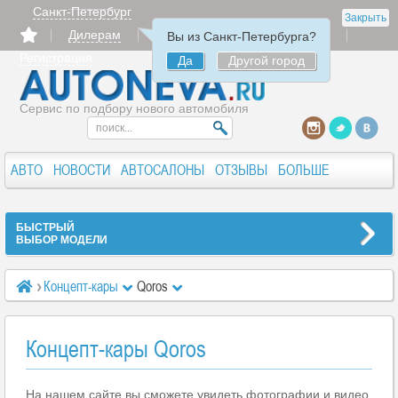
Санкт-Петербург
Закрыть
Дилерам
Продать
Авторизация
Вы из Санкт-Петербурга?
Регистрация
Да
Другой город
Сервис по подбору нового автомобиля
АВТО
НОВОСТИ
АВТОСАЛОНЫ
ОТЗЫВЫ
БОЛЬШЕ
БЫСТРЫЙ
ВЫБОР МОДЕЛИ
Концепт-кары
Qoros
Концепт-кары Qoros
На нашем сайте вы сможете увидеть фотографии и видео