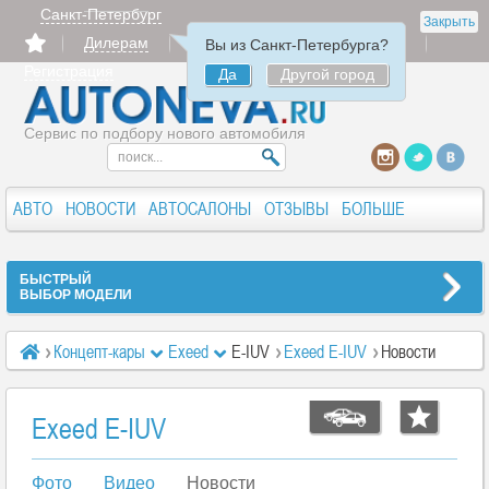
Санкт-Петербург
Закрыть
Дилерам
Продать
Авторизация
Вы из Санкт-Петербурга?
Регистрация
Да
Другой город
Сервис по подбору нового автомобиля
АВТО
НОВОСТИ
АВТОСАЛОНЫ
ОТЗЫВЫ
БОЛЬШЕ
БЫСТРЫЙ
ВЫБОР МОДЕЛИ
Концепт-кары
Exeed
E-IUV
Exeed E-IUV
Новости
Exeed E-IUV
Фото
Видео
Новости