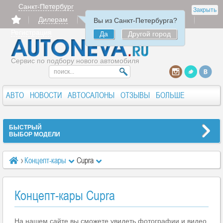
Санкт-Петербург
Закрыть
Дилерам
Продать
Авторизация
Вы из Санкт-Петербурга?
Регистрация
Да
Другой город
Сервис по подбору нового автомобиля
АВТО
НОВОСТИ
АВТОСАЛОНЫ
ОТЗЫВЫ
БОЛЬШЕ
БЫСТРЫЙ
ВЫБОР МОДЕЛИ
Концепт-кары
Cupra
Концепт-кары Cupra
На нашем сайте вы сможете увидеть фотографии и видео