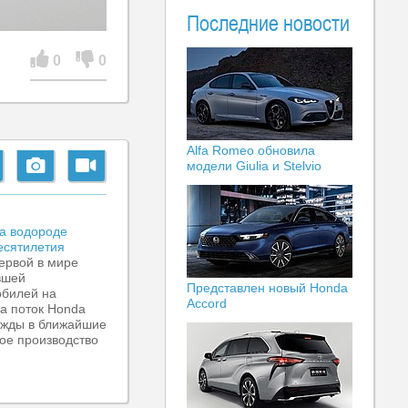
Последние новости
0
0
Alfa Romeo обновила
модели Giulia и Stelvio
а водороде
есятилетия
ервой в мире
вшей
Представлен новый Honda
обилей на
Accord
а поток Honda
ежды в ближайшие
ое производство