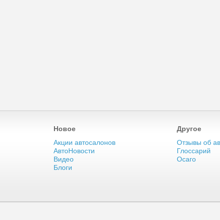
Новое
Другое
Акции автосалонов
Отзывы об а
АвтоНовости
Глоссарий
Видео
Осаго
Блоги