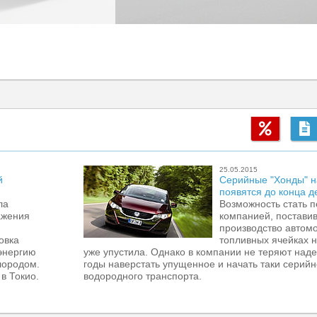
25.05.2015
й
Серийные "Хонды" н
появятся до конца д
ла
Возможность стать п
ажения
компанией, постави
производство автом
овка
топливных ячейках н
энергию
уже упустила. Однако в компании не теряют над
лородом.
годы наверстать упущенное и начать таки серийн
в Токио.
водородного транспорта.