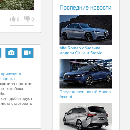
Последние новости
0
0
Alfa Romeo обновила
модели Giulia и Stelvio
привезут в
концепта
кретила прототип
ого хэтчбека –
Представлен новый Honda
rks.
Accord
-хэтч дебютирует
олжно стартовать