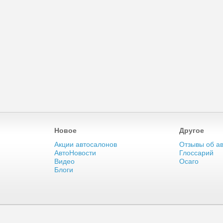
Новое
Другое
Акции автосалонов
Отзывы об а
АвтоНовости
Глоссарий
Видео
Осаго
Блоги