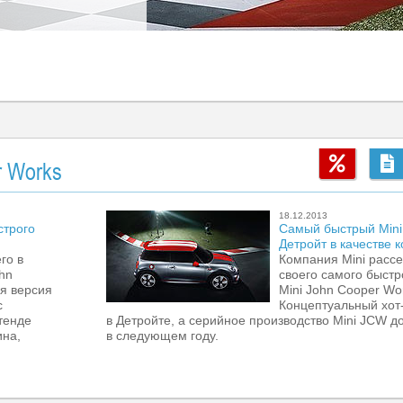
r Works
18.12.2013
строго
Самый быстрый Mini 
Детройт в качестве 
го в
Компания Mini рассе
hn
своего самого быстр
я версия
Mini John Cooper Wo
с
Концептуальный хот
тенде
в Детройте, а серийное производство Mini JCW д
ина,
в следующем году.