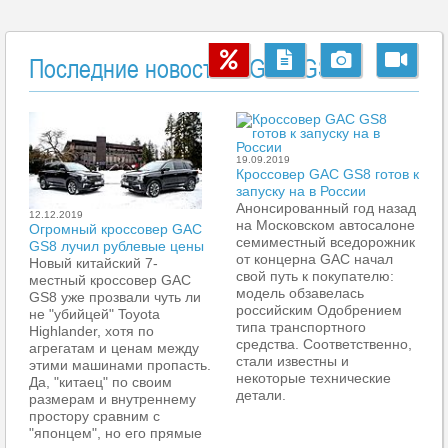
Последние новости о GAC GS8
19.09.2019
Кроссовер GAC GS8 готов к
запуску на в России
Анонсированный год назад
12.12.2019
на Московском автосалоне
Огромный кроссовер GAC
семиместный вседорожник
GS8 лучил рублевые цены
от концерна GAC начал
Новый китайский 7-
свой путь к покупателю:
местный кроссовер GAC
модель обзавелась
GS8 уже прозвали чуть ли
российским Одобрением
не "убийцей" Toyota
типа транспортного
Highlander, хотя по
средства. Соответственно,
агрегатам и ценам между
стали известны и
этими машинами пропасть.
некоторые технические
Да, "китаец" по своим
детали.
размерам и внутреннему
простору сравним с
"японцем", но его прямые