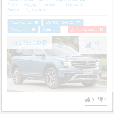
Фото
Видео
Отзывы
Новости
Акции
Где купить
Подписаться
ОСАГО - КАСКО
Тест-драйв
Купить
Добавить отзыв
от 2 789 000
+0
Рейтинг
0
0