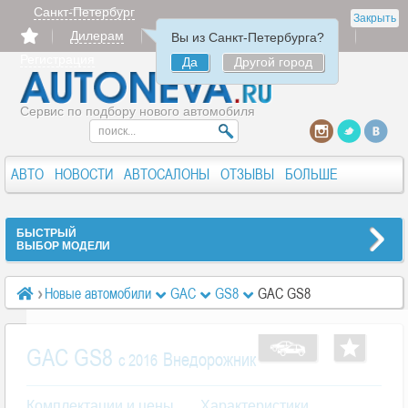
Санкт-Петербург
Закрыть
Дилерам
Продать
Авторизация
Вы из Санкт-Петербурга?
Регистрация
Да
Другой город
Сервис по подбору нового автомобиля
АВТО
НОВОСТИ
АВТОСАЛОНЫ
ОТЗЫВЫ
БОЛЬШЕ
БЫСТРЫЙ
ВЫБОР МОДЕЛИ
Новые автомобили
GAC
GS8
GAC GS8
GAC GS8
Внедорожник
c 2016
Комплектации и цены
Характеристики