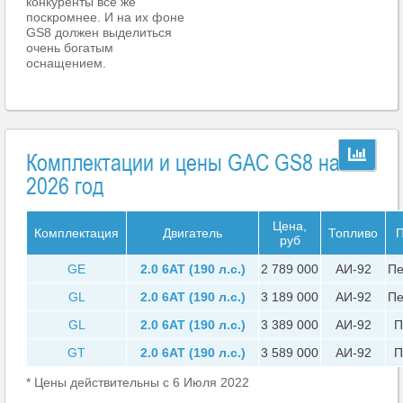
конкуренты все же
поскромнее. И на их фоне
GS8 должен выделиться
очень богатым
оснащением.
Комплектации и цены GAC GS8 на
2026 год
Цена,
Комплектация
Двигатель
Топливо
П
руб
GE
2.0 6AT (190 л.с.)
2 789 000
АИ-92
Пе
GL
2.0 6AT (190 л.с.)
3 189 000
АИ-92
Пе
GL
2.0 6AT (190 л.с.)
3 389 000
АИ-92
П
GT
2.0 6AT (190 л.с.)
3 589 000
АИ-92
П
* Цены действительны с 6 Июля 2022