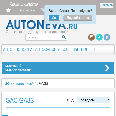
Санкт-Петербург
Закрыть
Дилерам
Продать
Авторизация
Вы из Санкт-Петербурга?
Регистрация
Да
Другой город
Сервис по подбору нового автомобиля
АВТО
НОВОСТИ
АВТОСАЛОНЫ
ОТЗЫВЫ
БОЛЬШЕ
БЫСТРЫЙ
ВЫБОР МОДЕЛИ
Каталог
GAC
GA3S
GAC GA3S
Вид: