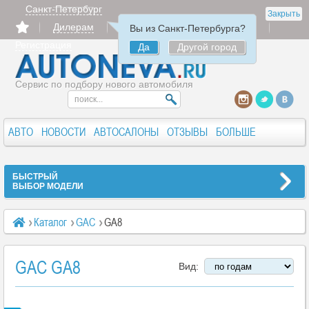
Санкт-Петербург
Закрыть
Дилерам
Продать
Авторизация
Вы из Санкт-Петербурга?
Регистрация
Да
Другой город
Сервис по подбору нового автомобиля
АВТО
НОВОСТИ
АВТОСАЛОНЫ
ОТЗЫВЫ
БОЛЬШЕ
БЫСТРЫЙ
ВЫБОР МОДЕЛИ
Каталог
GAC
GA8
GAC GA8
Вид: