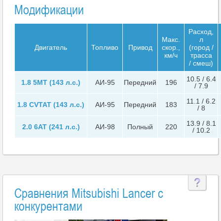
Модификации
Расход,
Макс.
л
Двигатель
Топливо
Привод
скор.,
(город /
км/ч
трасса
/ смеш)
10.5 / 6.4
1.8 5MT (143 л.с.)
АИ-95
Передний
196
/ 7.9
11.1 / 6.2
1.8 CVTAT (143 л.с.)
АИ-95
Передний
183
/ 8
13.9 / 8.1
2.0 6AT (241 л.с.)
АИ-98
Полный
220
/ 10.2
Сравнения Mitsubishi Lancer с
конкурентами