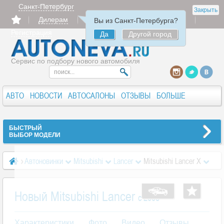
Санкт-Петербург
Закрыть
Дилерам
Продать
Авторизация
Вы из Санкт-Петербурга?
Регистрация
Да
Другой город
Сервис по подбору нового автомобиля
АВТО
НОВОСТИ
АВТОСАЛОНЫ
ОТЗЫВЫ
БОЛЬШЕ
БЫСТРЫЙ
ВЫБОР МОДЕЛИ
Автоновинки
Mitsubishi
Lancer
Mitsubishi Lancer X
Новый Mitsubishi Lancer
c 2008
Характеристики
Фото
Видео
Отзывы