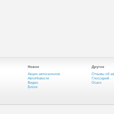
Новое
Другое
Акции автосалонов
Отзывы об а
АвтоНовости
Глоссарий
Видео
Осаго
Блоги