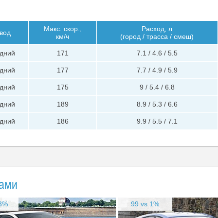
Макс. скор.,
Расход, л
вод
км/ч
(город / трасса / смеш)
дний
171
7.1 / 4.6 / 5.5
дний
177
7.7 / 4.9 / 5.9
дний
175
9 / 5.4 / 6.8
дний
189
8.9 / 5.3 / 6.6
дний
186
9.9 / 5.5 / 7.1
тами
43%
99 vs 1%