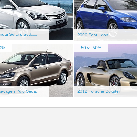
dai Solaris Seda...
2006 Seat Leon
60%
50 vs 50%
swagen Polo Seda...
2012 Porsche Boxster