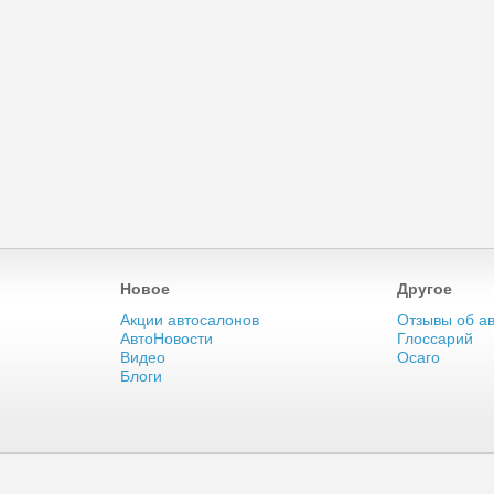
Новое
Другое
Акции автосалонов
Отзывы об а
АвтоНовости
Глоссарий
Видео
Осаго
Блоги