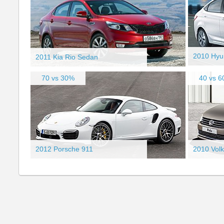
2010 Hyun
2011 Kia Rio Sedan
70 vs 30%
40 vs 
2012 Porsche 911
2010 Volk