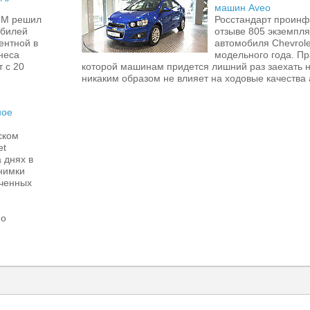
машин Aveo
GM решил
Росстандарт проин
обилей
отзыве 805 экземпля
ентной в
автомобиля Chevrole
неса
модельного года. Пр
 с 20
которой машинам придется лишний раз заехать н
никаким образом не влияет на ходовые качества
ное
ском
et
 днях в
нимки
аченных
но