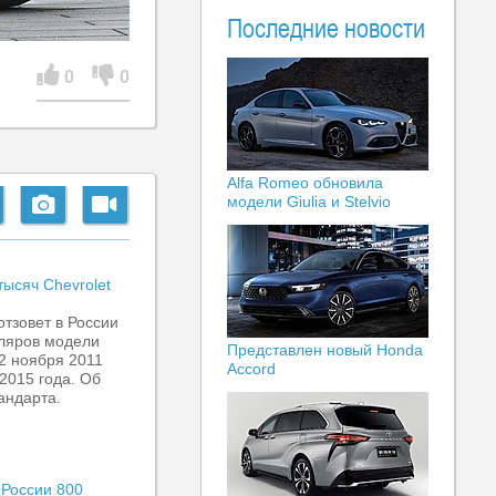
Последние новости
0
0
Alfa Romeo обновила
модели Giulia и Stelvio
тысяч Chevrolet
отзовет в России
пляров модели
Представлен новый Honda
2 ноября 2011
Accord
 2015 года. Об
андарта.
 России 800