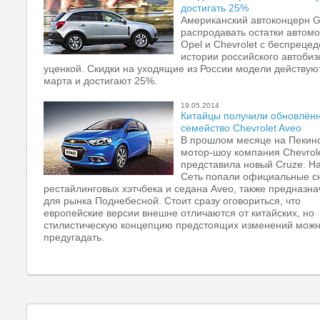
достигать 25%
Американский автоконцерн 
распродавать остатки автом
Opel и Chevrolet с беспрецед
истории российского автобиз
уценкой. Скидки на уходящие из России модели действуют
марта и достигают 25%.
19.05.2014
Китайцы получили обновлён
семейство Chevrolet Aveo
В прошлом месяце на Пекин
мотор-шоу компания Chevrol
представила новый Cruze. На
Сеть попали официальные с
рестайлинговых хэтчбека и седана Aveo, также предназн
для рынка Поднебесной. Стоит сразу оговориться, что
европейские версии внешне отличаются от китайских, но
стилистическую концепцию предстоящих изменений мож
предугадать.