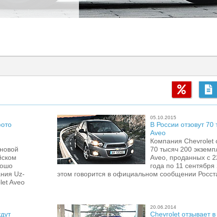
05.10.2015
фото
В России отзовут 70 
Aveo
Компания Chevrolet 
 новой
70 тысяч 200 экзем
йском
Aveo, проданных с 2
рошо
года по 11 сентября
ния Uz-
этом говорится в официальном сообщении Росст
let Aveo
20.06.2014
удут
Chevrolet отзывает в