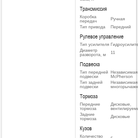
Трансмиссия
Коробка
Ручная
передач
Тип привода
Передний
Рулевое управление
Тип усилителя
Гидроусилит
Диаметр
11
разворота, м
Подвеска
Тип передней
Независимая
подвески
McPherson
Тип задней
Независимая
подвески
многорычажн
Тормоза
Передние
Дисковые,
тормоза
вентилируем
Задние
Дисковые
тормоза
Кузов
Количество