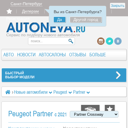
Санкт-Петербург
Закрыть
Дилерам
Продать
Авторизация
Вы из Санкт-Петербурга?
Регистрация
Да
Другой город
Сервис по подбору нового автомобиля
АВТО
НОВОСТИ
АВТОСАЛОНЫ
ОТЗЫВЫ
БОЛЬШЕ
БЫСТРЫЙ
ВЫБОР МОДЕЛИ
Новые автомобили
Peugeot
Partner
Peugeot Partner
Характеристики
Access 1.6 MT (115 л.с.)
Peugeot Partner
c 2021