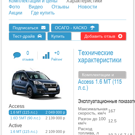
Комплектации и цены
Характеристики
Фото
Видео
Отзывы
Новости
Акции
Где купить
Подписаться
ОСАГО - КАСКО
Тест-драйв
Купить
Добавить отзыв
Технические
0
+0
характеристики
отзывов
Рейтинг
Комплектации и
Access 1.6 MT (115
цены
л.с.)
Эксплуатационные показат
Access
Максимальная
167
1.6 MT (115 л.с.)
2 049 000 р
скорость, км/ч
1.6D 5MT (90 л.с.)
2 139 000 р
Разгон до 100
12.5
км/ч
Active
Расход
1.6 MT (115 л.с.)
2 109 000 р
топлива, л