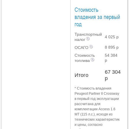
Стоимость
владения за первый
год
Транспортный
4 025 р
налог
8 895 р
ОСАГО
Стоимость
54 384
р
топлива
67 304
Итого
р
* Стоимость владения
Peugeot Partner II Crossway
в первый год эксплуатации
рассчитана для
комплектации Access 1.6
MT (115 л.с.), исходя из
технических характеристик
и цены, согласно