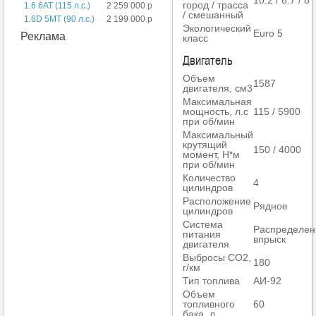
10.2 / 6.7 / 8
город / трасса
1.6 6AT (115 л.с.)
2 259 000 р
/ смешанный
1.6D 5MT (90 л.с.)
2 199 000 р
Экологический
Euro 5
Реклама
класс
Двигатель
Объем
1587
двигателя, см3
Максимальная
мощность, л.с
115 / 5900
при об/мин
Максимальный
крутящий
150 / 4000
момент, Н*м
при об/мин
Количество
4
цилиндров
Расположение
Рядное
цилиндров
Система
Распределе
питания
впрыск
двигателя
Выбросы СО2,
180
г/км
Тип топлива
АИ-92
Объем
топливного
60
бака, л