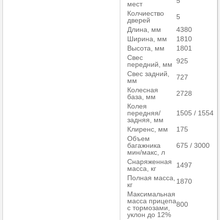
5
мест
Колчиество
5
дверей
Длина, мм
4380
Ширина, мм
1810
Высота, мм
1801
Свес
925
передний, мм
Свес задний,
727
мм
Колесная
2728
база, мм
Колея
передняя/
1505 / 1554
задняя, мм
Клиренс, мм
175
Объем
багажника
675 / 3000
мин/макс, л
Снаряженная
1497
масса, кг
Полная масса,
1870
кг
Максимальная
масса прицепа
800
с тормозами,
уклон до 12%