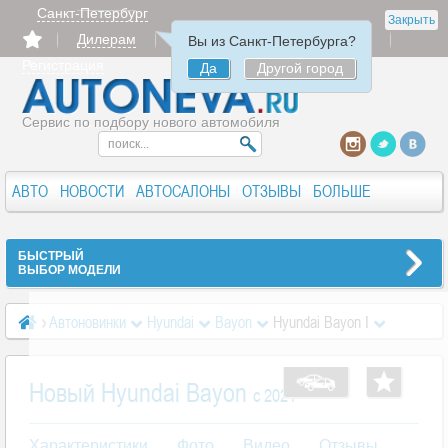
Санкт-Петербург
Закрыть
Дилерам
Продать
Авторизация
Вы из Санкт-Петербурга?
Регистрация
Да
Другой город
Сервис по подбору нового автомобиля
АВТО
НОВОСТИ
АВТОСАЛОНЫ
ОТЗЫВЫ
БОЛЬШЕ
БЫСТРЫЙ
ВЫБОР МОДЕЛИ
Автоновинки
Hyundai
Bayon
Hyundai Bayon I
Новый Hyundai Bayon
c 2021
Характеристики
Фото
Видео
Отзывы