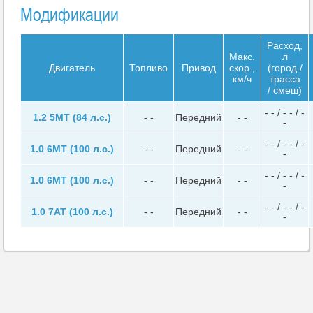
Модификации
Расход,
Макс.
л
Двигатель
Топливо
Привод
скор.,
(город /
км/ч
трасса
/ смеш)
- - / - - / -
1.2 5MT (84 л.с.)
- -
Передний
- -
-
- - / - - / -
1.0 6MT (100 л.с.)
- -
Передний
- -
-
- - / - - / -
1.0 6MT (100 л.с.)
- -
Передний
- -
-
- - / - - / -
1.0 7AT (100 л.с.)
- -
Передний
- -
-