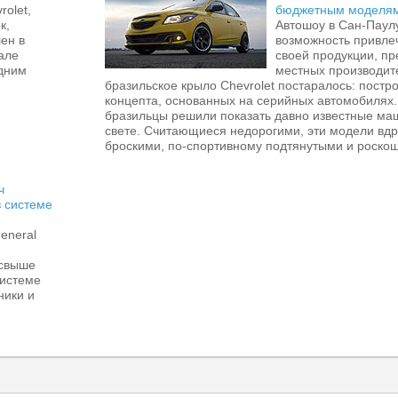
olet,
бюджетным моделя
к,
Автошоу в Сан-Паул
ен в
возможность привле
але
своей продукции, пр
одним
местных производите
бразильское крыло Chevrolet постаралось: постр
концепта, основанных на серийных автомобилях. 
бразильцы решили показать давно известные ма
свете. Считающиеся недорогими, эти модели вдр
броскими, по-спортивному подтянутыми и роско
ч
в системе
eneral
 свыше
системе
ники и