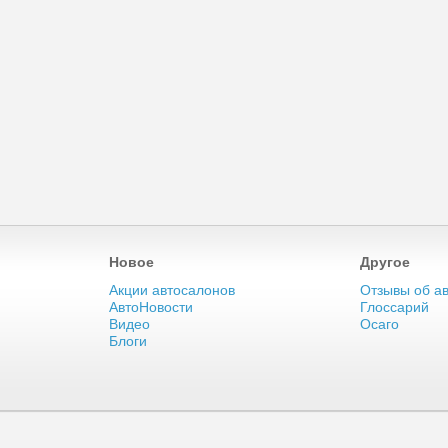
Новое
Другое
Акции автосалонов
Отзывы об а
АвтоНовости
Глоссарий
Видео
Осаго
Блоги