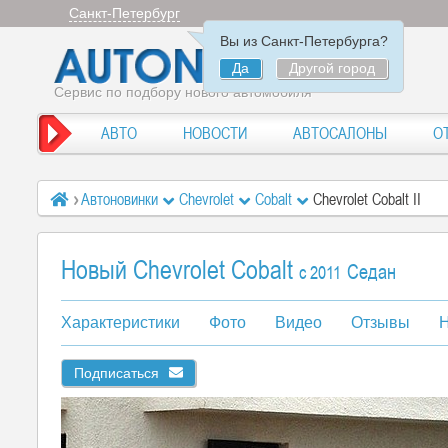
Санкт-Петербург
Вы из Санкт-Петербурга?
Да
Другой город
Сервис по подбору нового автомобиля
АВТО
НОВОСТИ
АВТОСАЛОНЫ
О
Автоновинки
Chevrolet
Cobalt
Chevrolet Cobalt II
Новый Chevrolet Cobalt
Седан
c 2011
Характеристики
Фото
Видео
Отзывы
Н
Подписаться