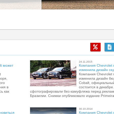
24.11.2015
lt может
Компания Chevrolet
изменила дизайн сед
t
Компания Chevrolet
воря,
изменила дизайн бю
ого
Cobalt, официальны
ния в
состоится в декабре
ь как
сфотографировали без камуфляжа перед реклам
Бразилии. Снимки опубликовало издание Primeir
30.10.2014
бновиться
Компания Chevrolet 