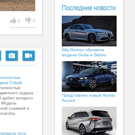
Последние новости
0
0
Alfa Romeo обновила
модели Giulia и Stelvio
 полностью
ана Cobalt
 полностью
джетного седана
Представлен новый Honda
й дебют которого
Accord
. Модель
ной съемкой в
amarcha.
придала лоск