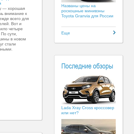
м
Названы цены на
у — хорошая
роскошные минивэны
чь внимание к
Toyota Granvia для России
ежде всего для
лей. Вот и
оило четыре
Еще
По сути,
шины в новом
уг стали
шными.
Последние обзоры
Lada Xray Cross кроссовер
или нет?