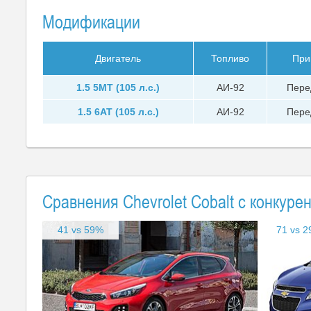
Модификации
Двигатель
Топливо
При
1.5 5MT (105 л.с.)
АИ-92
Пере
1.5 6AT (105 л.с.)
АИ-92
Пере
Сравнения Chevrolet Cobalt с конкуре
41 vs 59%
71 vs 