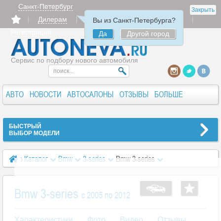
Санкт-Петербург
Закрыть
Дилерам
Продать
Авторизация
Вы из Санкт-Петербурга?
Регистрация
Да
Другой город
Сервис по подбору нового автомобиля
АВТО
НОВОСТИ
АВТОСАЛОНЫ
ОТЗЫВЫ
БОЛЬШЕ
БЫСТРЫЙ
ВЫБОР МОДЕЛИ
Каталог
Bmw
3-series
Bmw 3-series
Bmw 3-series
c 2005 по 2012
Характеристики
Фото
Видео
Отзывы