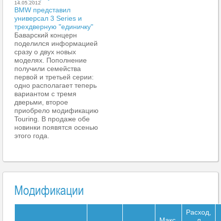
14.05.2012
BMW представил
универсал 3 Series и
трехдверную "единичку"
Баварский концерн
поделился информацией
сразу о двух новых
моделях. Пополнение
получили семейства
первой и третьей серии:
одно располагает теперь
вариантом с тремя
дверьми, второе
приобрело модификацию
Touring. В продаже обе
новинки появятся осенью
этого года.
Модификации
Расход,
Макс.
л