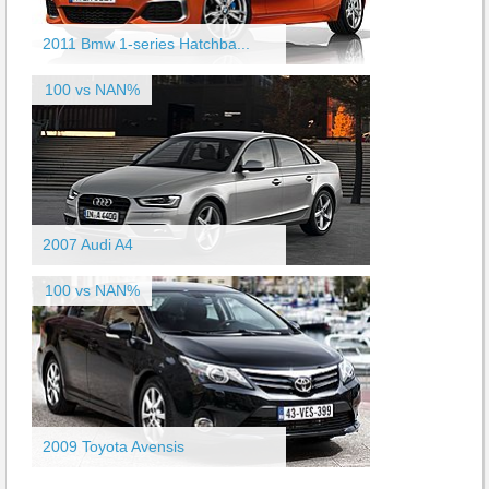
2011 Bmw 1-series Hatchba...
100 vs NAN%
2007 Audi A4
100 vs NAN%
2009 Toyota Avensis