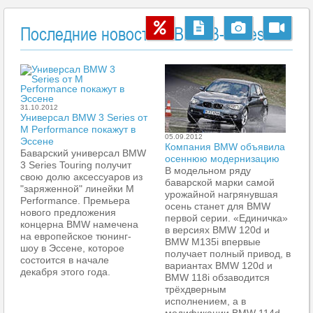
Последние новости о Bmw 3-series
31.10.2012
Универсал BMW 3 Series от
M Performance покажут в
05.09.2012
Эссене
Компания BMW объявила
Баварский универсал BMW
осеннюю модернизацию
3 Series Touring получит
В модельном ряду
свою долю аксессуаров из
баварской марки самой
"заряженной" линейки М
урожайной нагрянувшая
Performance. Премьера
осень станет для BMW
нового предложения
первой серии. «Единичка»
концерна BMW намечена
в версиях BMW 120d и
на европейское тюнинг-
BMW M135i впервые
шоу в Эссене, которое
получает полный привод, в
состоится в начале
вариантах BMW 120d и
декабря этого года.
BMW 118i обзаводится
трёхдверным
исполнением, а в
модификации BMW 114d