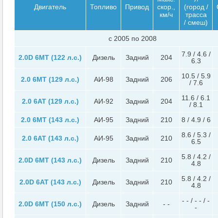
Двигатель
Топливо
Привод
скор.,
(город /
км/ч
трасса
/ смеш)
c 2005 по 2008
7.9 / 4.6 /
2.0D 6MT (122 л.с.)
Дизель
Задний
204
6.3
10.5 / 5.9
2.0 6MT (129 л.с.)
АИ-98
Задний
206
/ 7.6
11.6 / 6.1
2.0 6AT (129 л.с.)
АИ-92
Задний
204
/ 8.1
2.0 6MT (143 л.с.)
АИ-95
Задний
210
8 / 4.9 / 6
8.6 / 5.3 /
2.0 6AT (143 л.с.)
АИ-95
Задний
210
6.5
5.8 / 4.2 /
2.0D 6MT (143 л.с.)
Дизель
Задний
210
4.8
5.8 / 4.2 /
2.0D 6AT (143 л.с.)
Дизель
Задний
210
4.8
- - / - - / -
2.0D 6MT (150 л.с.)
Дизель
Задний
- -
-