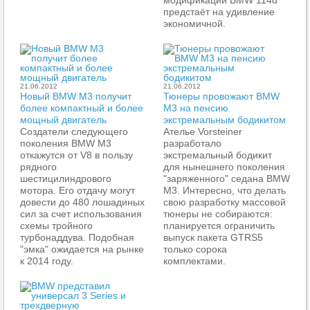
предстаёт на удивление
экономичной.
21.06.2012
21.06.2012
Новый BMW M3 получит
Тюнеры провожают BMW
более компактный и более
M3 на пенсию
мощный двигатель
экстремальным бодикитом
Создатели следующего
Ателье Vorsteiner
поколения BMW M3
разработало
откажутся от V8 в пользу
экстремальный бодикит
рядного
для нынешнего поколения
шестицилиндрового
"заряженного" седана BMW
мотора. Его отдачу могут
M3. Интересно, что делать
довести до 480 лошадиных
свою разработку массовой
сил за счет использования
тюнеры не собираются:
схемы тройного
планируется ограничить
турбонаддува. Подобная
выпуск пакета GTRS5
"эмка" ожидается на рынке
только сорока
к 2014 году.
комплектами.