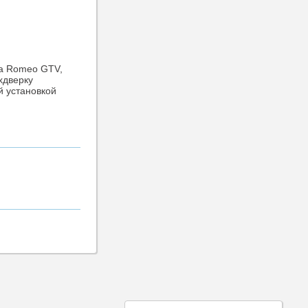
fa Romeo GTV,
хдверку
й установкой