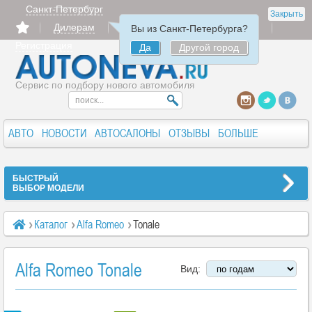
Санкт-Петербург
Закрыть
Дилерам
Продать
Авторизация
Вы из Санкт-Петербурга?
Регистрация
Да
Другой город
Сервис по подбору нового автомобиля
АВТО
НОВОСТИ
АВТОСАЛОНЫ
ОТЗЫВЫ
БОЛЬШЕ
БЫСТРЫЙ
ВЫБОР МОДЕЛИ
Каталог
Alfa Romeo
Tonale
Alfa Romeo Tonale
Вид: