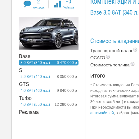
Комплектации и
2
+0
отзывов
Рейтинг
Base 3.0 8AT (340 л.
Стоимость владения
Транспортный налог
Base
ОСАГО
3.0 8AT (340 л.с.)
6 470 000 р
Стоимость топлива
S
Итого
2.9 8AT (440 л.с.)
8 350 000 р
GTS
* Стоимость владения Porsc
исходя из технических хар
4.0 8AT (460 л.с.)
9 840 000 р
Итоговая сумма включает 
Turbo
30 лет, стаж 5 лет) и ожид
4.0 8AT (550 л.с.)
12 290 000 р
При необходимости вы мож
Реклама
автомобилей
, выбрав филь