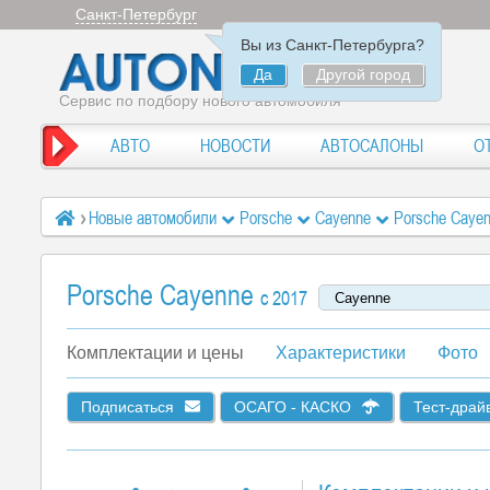
Санкт-Петербург
Вы из Санкт-Петербурга?
Да
Другой город
Сервис по подбору нового автомобиля
АВТО
НОВОСТИ
АВТОСАЛОНЫ
О
Новые автомобили
Porsche
Cayenne
Porsche Caye
Porsche Cayenne
c 2017
Комплектации и цены
Характеристики
Фото
Подписаться
ОСАГО - КАСКО
Тест-драй