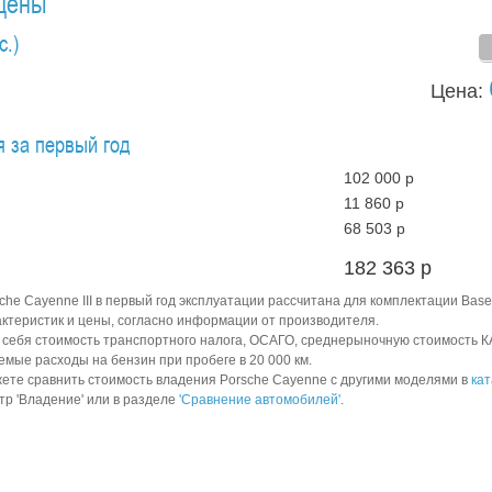
 цены
с.)
Цена:
 за первый год
102 000 р
11 860 р
68 503 р
182 363 р
he Cayenne III в первый год эксплуатации рассчитана для комплектации Base 3
актеристик и цены, согласно информации от производителя.
в себя стоимость транспортного налога, ОСАГО, среднерыночную стоимость 
аемые расходы на бензин при пробеге в 20 000 км.
ете сравнить стоимость владения Porsche Cayenne с другими моделями в
кат
тр 'Владение' или в разделе
'Сравнение автомобилей'
.