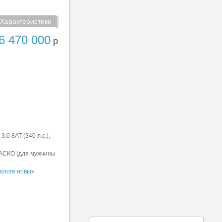
Характеристики
6 470 000
р
.0 8AT (340 л.с.),
КАСКО (для мужчины
алоге новых