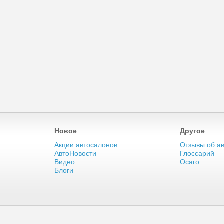
Новое
Другое
Акции автосалонов
Отзывы об а
АвтоНовости
Глоссарий
Видео
Осаго
Блоги