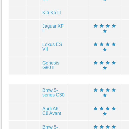
Kia K5 III
Jaguar XF
II
Lexus ES
VII
Genesis
G80 II
Bmw 5-
series G30
Audi A6
C8 Avant
Bmw 5-