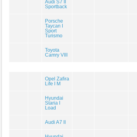
Audi S7 II
Sportback
Porsche
Taycan I
Sport
Turismo
Toyota
Camry VIII
Opel Zafira
Life I M
Hyundai
Staria I
Load
Audi A7 II
Hyundai