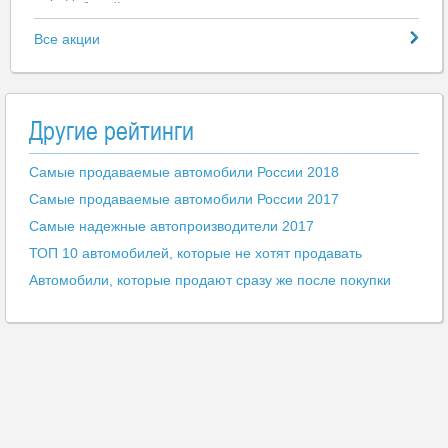
23.06.2020
Государство субсидирует 60%
Все акции
расходов по переводу транспорта
с бензина на газ
22.06.2020
c 28 Января
MINI представила обновленный
Другие рейтинги
АВИЛОН. Мы знаем о выгоде
кроссовер Countryman
все... и даже больше!
Самые продаваемые автомобили России 2018
22.06.2020
Hyundai обновила кроссовер
Самые продаваемые автомобили России 2017
Santa Fe
Самые надежные автопроизводители 2017
19.06.2020
ТОП 10 автомобилей, которые не хотят продавать
Через неделю Citroen C4
превратится в электрокроссовер
Автомобили, которые продают сразу же после покупки
c 16 Января
К зиме – готов!