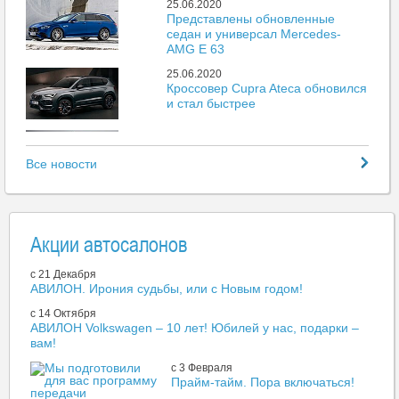
25.06.2020
Представлены обновленные
седан и универсал Mercedes-
AMG E 63
25.06.2020
Кроссовер Cupra Ateca обновился
и стал быстрее
25.06.2020
Mazda представила новый пикап
Все новости
BT-50
25.06.2020
Больше 500 тыс. автомобилей
поставили на учет без выдачи
Акции автосалонов
номеров
25.06.2020
c 21 Декабря
Porsche 718 получили
АВИЛОН. Ирония судьбы, или с Новым годом!
атмосферный мотор объемом 4
литра
c 14 Октября
АВИЛОН Volkswagen – 10 лет! Юбилей у нас, подарки –
25.06.2020
вам!
Закрывается крупнейший
троллейбусный завод России
c 3 Февраля
Прайм-тайм. Пора включаться!