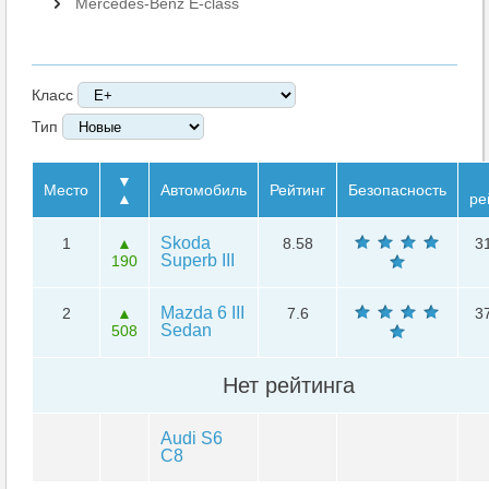
Mercedes-Benz E-class
Класс
Тип
▼
Место
Автомобиль
Рейтинг
Безопасность
▲
ре
Skoda
1
▲
8.58
3
Superb III
190
Mazda 6 III
2
▲
7.6
3
Sedan
508
Нет рейтинга
Audi S6
C8