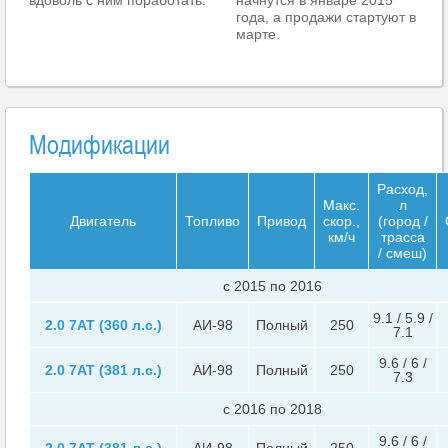
года, а продажи стартуют в
марте.
Модификации
Расход,
Макс.
л
Двигатель
Топливо
Привод
скор.,
(город /
км/ч
трасса
/ смеш)
c 2015 по 2016
9.1 / 5.9 /
2.0 7AT (360 л.с.)
АИ-98
Полный
250
7.1
9.6 / 6 /
2.0 7AT (381 л.с.)
АИ-98
Полный
250
7.3
c 2016 по 2018
9.6 / 6 /
2.0 7AT (381 л.с.)
АИ-98
Полный
250