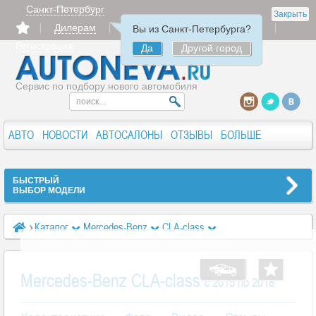
Санкт-Петербург
Закрыть
Дилерам
Продать
Авторизация
Вы из Санкт-Петербурга?
Регистрация
Да
Другой город
Сервис по подбору нового автомобиля
АВТО
НОВОСТИ
АВТОСАЛОНЫ
ОТЗЫВЫ
БОЛЬШЕ
БЫСТРЫЙ
ВЫБОР МОДЕЛИ
Каталог
Mercedes-Benz
CLA-class
Mercedes-Benz CLA-class
Mercedes-Benz CLA-class
c 2015 по 2018