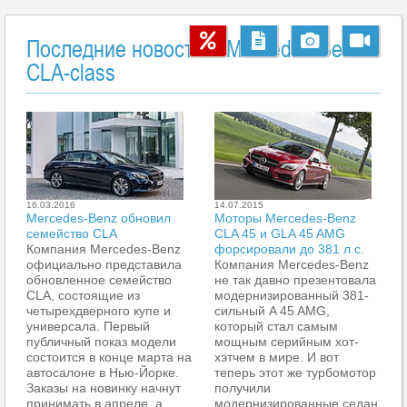
Последние новости о Mercedes-Benz
CLA-class
16.03.2016
14.07.2015
Mercedes-Benz обновил
Моторы Mercedes-Benz
семейство CLA
CLA 45 и GLA 45 AMG
Компания Mercedes-Benz
форсировали до 381 л.с.
официально представила
Компания Mercedes-Benz
обновленное семейство
не так давно презентовала
CLA, состоящие из
модернизированный 381-
четырехдверного купе и
сильный A 45 AMG,
универсала. Первый
который стал самым
публичный показ модели
мощным серийным хот-
состоится в конце марта на
хэтчем в мире. И вот
автосалоне в Нью-Йорке.
теперь этот же турбомотор
Заказы на новинку начнут
получили
принимать в апреле, а
модернизированные седан