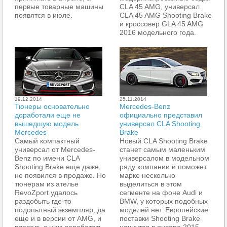
первые товарные машины
CLA 45 AMG, универсал
появятся в июле.
CLA 45 AMG Shooting Brake
и кроссовер GLA 45 AMG
2016 модельного года.
19.12.2014
25.11.2014
Тюнеры основательно
Mercedes-Benz
доработали еще не
официально представил
вышедшую модель
универсал CLA Shooting
Mercedes
Brake
Самый компактный
Новый CLA Shooting Brake
универсал от Mercedes-
станет самым маленьким
Benz по имени CLA
универсалом в модельном
Shooting Brake еще даже
ряду компании и поможет
не появился в продаже. Но
марке несколько
тюнерам из ателье
выделиться в этом
RevoZport удалось
сегменте на фоне Audi и
раздобыть где-то
BMW, у которых подобных
подопытный экземпляр, да
моделей нет. Европейские
еще и в версии от AMG, и
поставки Shooting Brake
вдоволь с ним поработать.
начнутся в январе 2015