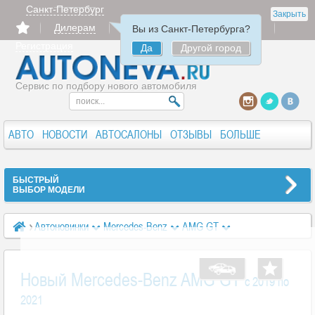
Санкт-Петербург
Закрыть
Дилерам
Продать
Авторизация
Вы из Санкт-Петербурга?
Регистрация
Да
Другой город
Сервис по подбору нового автомобиля
АВТО
НОВОСТИ
АВТОСАЛОНЫ
ОТЗЫВЫ
БОЛЬШЕ
БЫСТРЫЙ
ВЫБОР МОДЕЛИ
Автоновинки
Mercedes-Benz
AMG GT
Mercedes-Benz AMG GT I
Новый Mercedes-Benz AMG GT
c 2019 по
2021