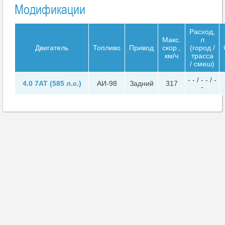
Модификации
Расход,
Макс.
л
Двигатель
Топливо
Привод
скор.,
(город /
км/ч
трасса
/ смеш)
- - / - - / -
4.0 7AT (585 л.с.)
АИ-98
Задний
317
-