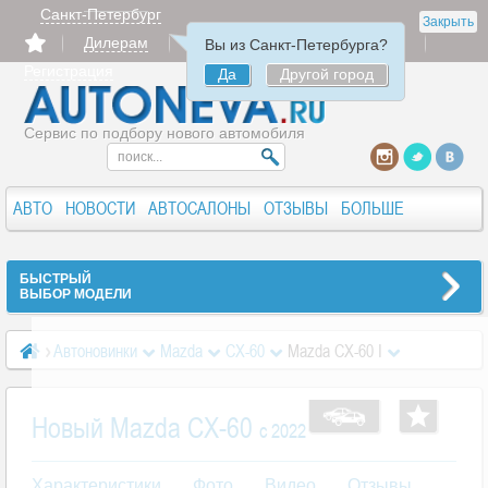
Санкт-Петербург
Закрыть
Дилерам
Продать
Авторизация
Вы из Санкт-Петербурга?
Регистрация
Да
Другой город
Сервис по подбору нового автомобиля
АВТО
НОВОСТИ
АВТОСАЛОНЫ
ОТЗЫВЫ
БОЛЬШЕ
БЫСТРЫЙ
ВЫБОР МОДЕЛИ
Автоновинки
Mazda
CX-60
Mazda CX-60 I
Новый Mazda CX-60
c 2022
Характеристики
Фото
Видео
Отзывы