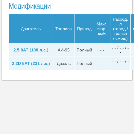
Модификации
Расход,
Макс.
л
Двигатель
Топливо
Привод
скор.,
(город /
км/ч
трасса
/ смеш)
- - / - - / -
2.5 8AT (188 л.с.)
АИ-95
Полный
- -
-
- - / - - / -
2.2D 8AT (231 л.с.)
Дизель
Полный
- -
-