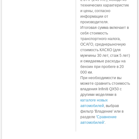
технических характеристик
и цены, согласно
информации от
производителя.
Итоговая сумма включает в
себя стоимость
транспортного налога,
ОСАГО, среднерыночную
стоимость КАСКО (для
мужчины 30 лет, стаж 5 лет)
и ожидаемые расходы на
бензин при пробеге в 20
000 км.
При необходимости вы
можете сравнить стоимость
владения Infiniti QX50 с
другими моделями в
каталоге новых
автомобилей
, выбрав
фильтр 'Владение' или в
разделе
'Сравнение
автомобилей'
.