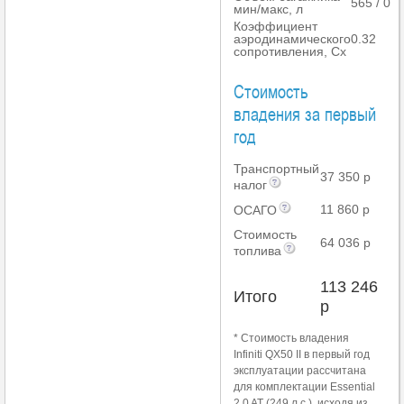
565 / 0
мин/макс, л
Коэффициент
аэродинамического
0.32
сопротивления, Cx
Стоимость
владения за первый
год
Транспортный
37 350 р
налог
11 860 р
ОСАГО
Стоимость
64 036 р
топлива
113 246
Итого
р
* Стоимость владения
Infiniti QX50 II в первый год
эксплуатации рассчитана
для комплектации Essential
2.0 AT (249 л.с.), исходя из