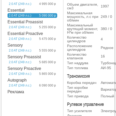
2.0 AT (249 л.с.)
4 995 000 р
Объем двигателя,
1997
см3
Essential
Максимальная
2.0 AT (249 л.с.)
5 090 000 р
мощность, л.с при
249 / 0
об/мин
Essential Proassist
Максимальный
2.0 AT (249 л.с.)
5 255 000 р
крутящий момент,
380 / 0
Н*м при об/мин
Essential Proactive
Количество
4
2.0 AT (249 л.с.)
5 475 000 р
цилиндров
Sensory
Расположение
Рядное
цилиндров
2.0 AT (249 л.с.)
5 555 000 р
Количество
16
Sensory Proassist
клапанов
2.0 AT (249 л.с.)
5 685 000 р
Тип наддува
Турбона
Тип топлива
АИ-95
Sensory Proactive
2.0 AT (249 л.с.)
5 865 000 р
Трансмиссия
Autograph
Коробка передач
Автомат
2.0 AT (249 л.с.)
6 090 000 р
Тип коробки
Вариато
передач
Реклама
Тип привода
Полный
Рулевое управление
Тип усилителя
Электро
Диаметр