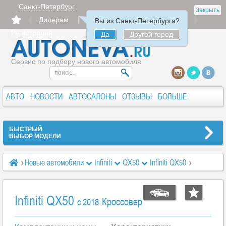
Санкт-Петербург
Закрыть
Дилерам
Продать
Авторизация
Вы из Санкт-Петербурга?
Регистрация
Да
Другой город
Сервис по подбору нового автомобиля
АВТО
НОВОСТИ
АВТОСАЛОНЫ
ОТЗЫВЫ
БОЛЬШЕ
БЫСТРЫЙ
ВЫБОР МОДЕЛИ
Новые автомобили
Infiniti
QX50
Infiniti QX50
Характеристики
Essential 2.0 AT (249 л.с.)
Infiniti QX50
Кроссовер
c 2018