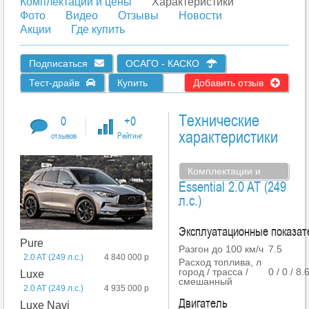
Комплектации и цены
Характеристики
Фото
Видео
Отзывы
Новости
Акции
Где купить
Подписаться
ОСАГО - КАСКО
Тест-драйв
Купить
Добавить отзыв
Технические
0
+0
характеристики
отзывов
Рейтинг
Комплектации и
Essential 2.0 AT (249
цены
л.с.)
Эксплуатационные показат
Pure
Разгон до 100 км/ч
7.5
2.0 AT (249 л.с.)
4 840 000 р
Расход топлива, л
город / трасса /
0 / 0 / 8.
Luxe
смешанный
2.0 AT (249 л.с.)
4 935 000 р
Двигатель
Luxe Navi