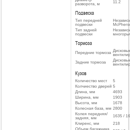
11.2
разворота, м
Подвеска
Тип передней
Независ
подвески
McPhers
Тип задней
Независ
подвески
многоры
Тормоза
Дисковы
Передние тормоза
вентили
Дисковы
Задние тормоза
вентили
Кузов
Количество мест
5
Колчиество дверей
5
Длина, мм
4693
Ширина, мм
1903
Высота, мм
1678
Колесная база, мм
2800
Колея передняя/
1635 / 1
задняя, мм
Клиренс, мм
218
Объем багажника