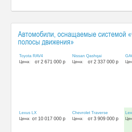
Автомобили, оснащаемые системой «
полосы движения»
Toyota RAV4
Nissan Qashqai
GA
Цена:
от 2 671 000 р
Цена:
от 2 337 000 р
Цен
Lexus LX
Chevrolet Traverse
Lex
Цена:
от 10 017 000 р
Цена:
от 3 909 000 р
Цен