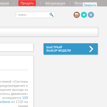
лерам
Продать
Авторизация
Регистрация
Закрыть
БЫСТРЫЙ
ВЫБОР МОДЕЛИ
стемой «Система
предупреждения и
ащения выхода из
олосы движения»
оснащается
103
мобиля
из 1720 на
рынке