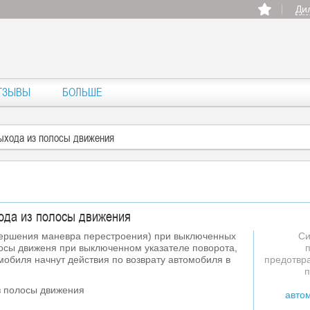
Ди
ТЗЫВЫ
БОЛЬШЕ
ыхода из полосы движения
ода из полосы движения
вершения маневра перестроения) при выключенных
Cи
лосы движеня при выключенном указателе поворота,
мобиля начнут действия по возврату автомобиля в
предотвр
п
авто