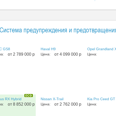
Система предупреждения и предотвращения
C GS8
Haval H9
Opel Grandland 
а:
от 2 789 000 р
Цена:
от 4 099 000 р
Цена:
us RX Hybrid
Nissan X-Trail
Kia Pro Ceed GT
а:
от 8 852 000 р
Цена:
от 2 762 000 р
Цена: