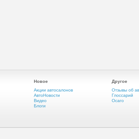
Новое
Другое
Акции автосалонов
Отзывы об а
АвтоНовости
Глоссарий
Видео
Осаго
Блоги