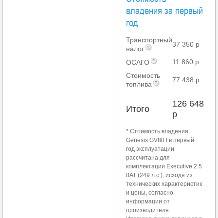
владения за первый
год
Транспортный
37 350 р
налог
11 860 р
ОСАГО
Стоимость
77 438 р
топлива
126 648
Итого
р
* Стоимость владения
Genesis GV80 I в первый
год эксплуатации
рассчитана для
комплектации Executive 2.5
8AT (249 л.с.), исходя из
технических характеристик
и цены, согласно
информации от
производителя.