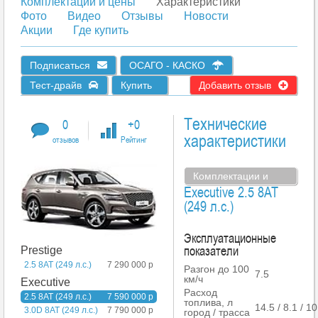
Комплектации и цены
Характеристики
Фото
Видео
Отзывы
Новости
Акции
Где купить
Подписаться
ОСАГО - КАСКО
Тест-драйв
Купить
Добавить отзыв
Технические
0
+0
характеристики
отзывов
Рейтинг
Комплектации и
Executive 2.5 8AT
цены
(249 л.с.)
Эксплуатационные
показатели
Prestige
2.5 8AT (249 л.с.)
7 290 000 р
Разгон до 100
7.5
км/ч
Executive
Расход
2.5 8AT (249 л.с.)
7 590 000 р
топлива, л
14.5 / 8.1 / 10
3.0D 8AT (249 л.с.)
7 790 000 р
город / трасса