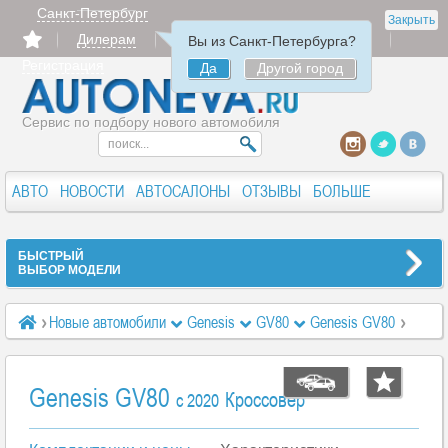
Санкт-Петербург
Закрыть
Дилерам
Продать
Авторизация
Вы из Санкт-Петербурга?
Регистрация
Да
Другой город
Сервис по подбору нового автомобиля
АВТО
НОВОСТИ
АВТОСАЛОНЫ
ОТЗЫВЫ
БОЛЬШЕ
БЫСТРЫЙ
ВЫБОР МОДЕЛИ
Новые автомобили
Genesis
GV80
Genesis GV80
Характеристики
Executive 2.5 8AT (249 л.с.)
Genesis GV80
Кроссовер
c 2020