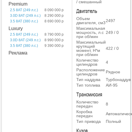
/ смешанный
Premium
Двигатель
2.5 8AT (249 л.с.)
8 090 000 р
3.0D 8AT (249 л.с.)
8 290 000 р
Объем
2497
3.5 8AT (380 л.с.)
8 690 000 р
двигателя, см3
Максимальная
Luxury
мощность, л.с
249 / 0
2.5 8AT (249 л.с.)
8 790 000 р
при об/мин
3.0D 8AT (249 л.с.)
8 990 000 р
Максимальный
3.5 8AT (380 л.с.)
9 390 000 р
крутящий
422 / 0
момент, Н*м
Реклама
при об/мин
Количество
4
цилиндров
Расположение
Рядное
цилиндров
Тип наддува
Турбонаддув
Тип топлива
АИ-95
Трансмиссия
Количество
8
передач
Коробка
Автоматичес
передач
Тип привода
Полный
Кузов