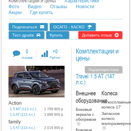
Комплектации и цены
Характеристики
Фото
Видео
Отзывы
Новости
Акции
Где купить
Подписаться
ОСАГО - КАСКО
Тест-драйв
Купить
Добавить отзыв
Комплектации и
0
+0
цены
отзывов
Рейтинг
Характеристики
Travel 1.5 AT (147
л.с.)
Внешнее
Колеса
оборудование
Легкосплавные
Action
колеса 17'
Боковые
1.5 MT (113 л.с.)
1 789 900 р
Запасное
зеркала с
1.5 AT (113 л.с.)
1 889 900 р
колесо
обогревом
family
малоразмерно
1.5 AT (113 л.с.)
2 019 900 р
Боковые