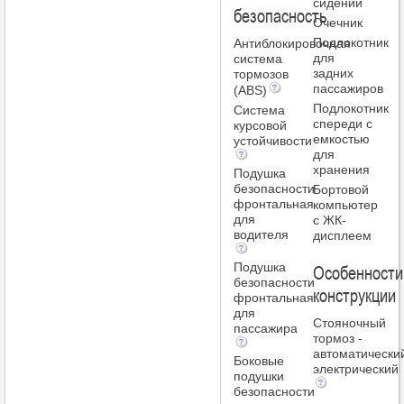
сидений
безопасность
Очечник
Подлокотник
Антиблокировочная
для
система
задних
тормозов
пассажиров
(ABS)
Подлокотник
Система
спереди с
курсовой
емкостью
устойчивости
для
хранения
Подушка
безопасности
Бортовой
фронтальная
компьютер
для
с ЖК-
водителя
дисплеем
Подушка
Особенности
безопасности
конструкции
фронтальная
для
Стояночный
пассажира
тормоз -
автоматически
Боковые
электрический
подушки
безопасности