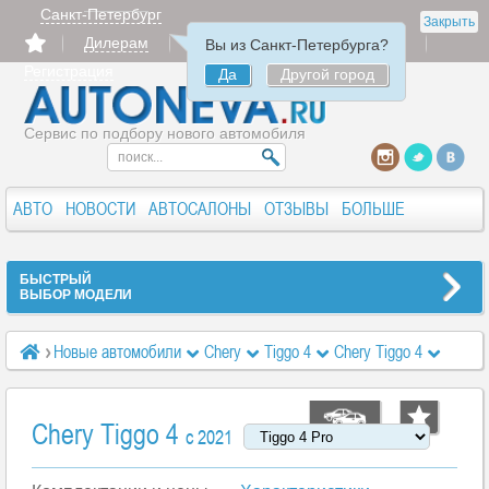
Санкт-Петербург
Закрыть
Дилерам
Продать
Авторизация
Вы из Санкт-Петербурга?
Регистрация
Да
Другой город
Сервис по подбору нового автомобиля
АВТО
НОВОСТИ
АВТОСАЛОНЫ
ОТЗЫВЫ
БОЛЬШЕ
БЫСТРЫЙ
ВЫБОР МОДЕЛИ
Новые автомобили
Chery
Tiggo 4
Chery Tiggo 4
Комплектации и цены
Travel 1.5 AT (147 л.с.)
Chery Tiggo 4
c 2021