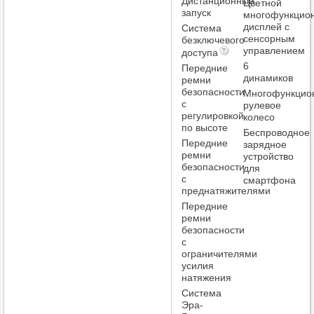
Дистанционный
Цветной
запуск
многофункцио
дисплей с
Система
сенсорным
безключевого
управлением
доступа
6
Передние
динамиков
ремни
безопасности
Многофункцио
с
рулевое
регулировкой
колесо
по высоте
Беспроводное
Передние
зарядное
ремни
устройство
безопасности
для
с
смартфона
преднатяжителями
Передние
ремни
безопасности
с
ограничителями
усилия
натяжения
Система
Эра-