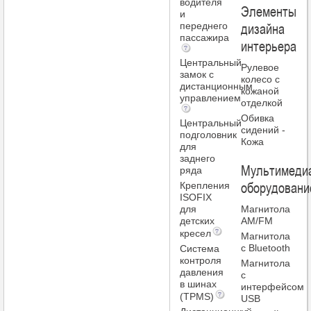
водителя
Элементы
и
дизайна
переднего
пассажира
интерьера
Центральный
Рулевое
замок с
колесо с
дистанционным
кожаной
управлением
отделкой
Обивка
Центральный
сидений -
подголовник
Кожа
для
заднего
Мультимеди
ряда
оборудовани
Крепления
ISOFIX
для
Магнитола
детских
AM/FM
кресел
Магнитола
с Bluetooth
Система
контроля
Магнитола
давления
с
в шинах
интерфейсом
(TPMS)
USB