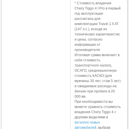
* Стоимость владения
Chery Tiggo 4 I Pro в первый
год эксплуатации
рассчитана для
комплектации Travel 1.5 AT
(147 л.с.), исходя из
технических характеристик
и цены, согласно
информации от
производителя.
Итоговая сумма включает в
себя стоимость
транспортного налога,
ОСАГО, среднерыночную
стоимость КАСКО (для
мужчины 30 лет, стаж 5 лет)
и ожидаемые расходы на
бензин при пробеге в 20
000 км.
При необходимости вы
можете сравнить стоимость
владения Chery Tiggo 4 с
другими моделями в
каталоге новых
автомобилей
, выбрав