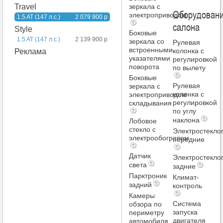
зеркала с
Travel
Оборудован
электроприводом
1.5 AT (147 л.с.)
2 079 900 р
салона
Style
Боковые
1.5 AT (147 л.с.)
2 139 900 р
зеркала со
Рулевая
встроенными
колонка c
Реклама
указателями
регулировкой
поворота
по вылету
Боковые
Рулевая
зеркала с
колонка c
электроприводом
регулировкой
складывания
по углу
наклона
Лобовое
стекло с
Электростекло
электрообогревом
передние
Датчик
Электростекло
света
задние
Парктроник
Климат-
задний
контроль
Камеры
Система
обзора по
запуска
периметру
двигателя
автомобиля