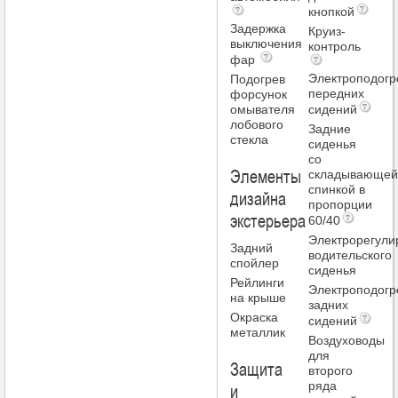
кнопкой
Задержка
Круиз-
выключения
контроль
фар
Электроподогр
Подогрев
передних
форсунок
омывателя
сидений
лобового
Задние
стекла
сиденья
со
Элементы
складывающей
спинкой в
дизайна
пропорции
экстерьера
60/40
Электрорегули
Задний
водительского
спойлер
сиденья
Рейлинги
Электроподогр
на крыше
задних
Окраска
сидений
металлик
Воздуховоды
для
Защита
второго
и
ряда