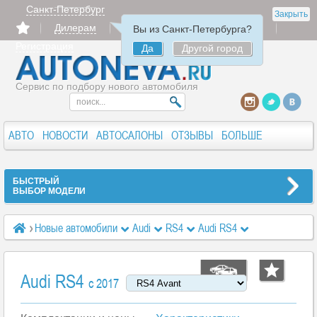
Санкт-Петербург
Закрыть
Дилерам
Продать
Авторизация
Вы из Санкт-Петербурга?
Регистрация
Да
Другой город
Сервис по подбору нового автомобиля
АВТО
НОВОСТИ
АВТОСАЛОНЫ
ОТЗЫВЫ
БОЛЬШЕ
БЫСТРЫЙ
ВЫБОР МОДЕЛИ
Новые автомобили
Audi
RS4
Audi RS4
Комплектации и цены
Base 2.9 8AT (450 л.с.)
Audi RS4
c 2017