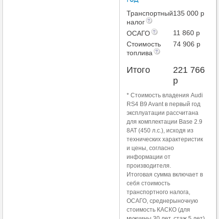
Транспортный
135 000 р
налог
11 860 р
ОСАГО
Стоимость
74 906 р
топлива
Итого
221 766
р
* Стоимость владения Audi
RS4 B9 Avant в первый год
эксплуатации рассчитана
для комплектации Base 2.9
8AT (450 л.с.), исходя из
технических характеристик
и цены, согласно
информации от
производителя.
Итоговая сумма включает в
себя стоимость
транспортного налога,
ОСАГО, среднерыночную
стоимость КАСКО (для
мужчины 30 лет, стаж 5 лет)