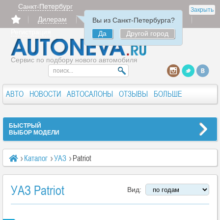
Санкт-Петербург
Закрыть
Дилерам
Продать
Авторизация
Вы из Санкт-Петербурга?
Регистрация
Да
Другой город
Сервис по подбору нового автомобиля
АВТО
НОВОСТИ
АВТОСАЛОНЫ
ОТЗЫВЫ
БОЛЬШЕ
БЫСТРЫЙ
ВЫБОР МОДЕЛИ
Каталог
УАЗ
Patriot
УАЗ Patriot
Вид: