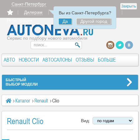
Санкт-Петербург
Закрыть
Дилерам
Продать
Авторизация
Вы из Санкт-Петербурга?
Регистрация
Да
Другой город
Сервис по подбору нового автомобиля
АВТО
НОВОСТИ
АВТОСАЛОНЫ
ОТЗЫВЫ
БОЛЬШЕ
БЫСТРЫЙ
ВЫБОР МОДЕЛИ
Каталог
Renault
Clio
Renault Clio
Вид: