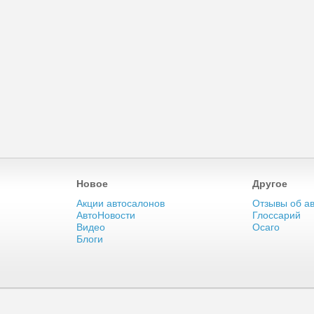
Новое
Другое
Акции автосалонов
Отзывы об а
АвтоНовости
Глоссарий
Видео
Осаго
Блоги