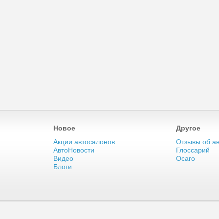
Новое
Другое
Акции автосалонов
Отзывы об а
АвтоНовости
Глоссарий
Видео
Осаго
Блоги