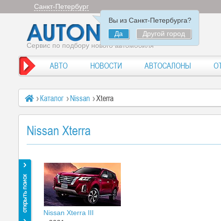
Санкт-Петербург
Вы из Санкт-Петербурга?
Да
Другой город
Сервис по подбору нового автомобиля
АВТО
НОВОСТИ
АВТОСАЛОНЫ
О
Каталог
Nissan
Xterra
Nissan Xterra
Nissan Xterra III