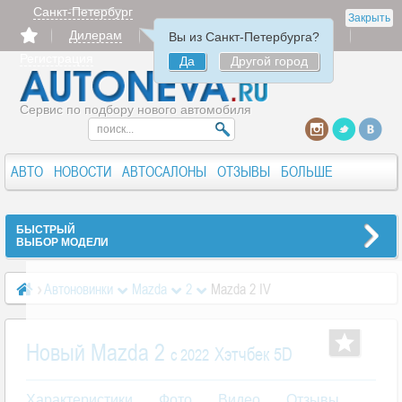
Санкт-Петербург
Закрыть
Дилерам
Продать
Авторизация
Вы из Санкт-Петербурга?
Регистрация
Да
Другой город
Сервис по подбору нового автомобиля
АВТО
НОВОСТИ
АВТОСАЛОНЫ
ОТЗЫВЫ
БОЛЬШЕ
БЫСТРЫЙ
ВЫБОР МОДЕЛИ
Автоновинки
Mazda
2
Mazda 2 IV
Новый Mazda 2
Хэтчбек 5D
c 2022
Характеристики
Фото
Видео
Отзывы