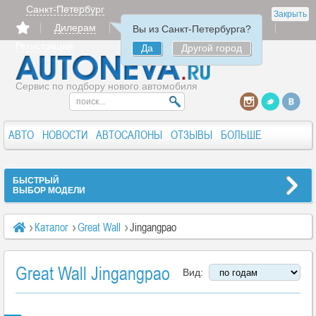
Санкт-Петербург
Закрыть
Дилерам
Продать
Авторизация
Вы из Санкт-Петербурга?
Регистрация
Да
Другой город
Сервис по подбору нового автомобиля
АВТО
НОВОСТИ
АВТОСАЛОНЫ
ОТЗЫВЫ
БОЛЬШЕ
БЫСТРЫЙ
ВЫБОР МОДЕЛИ
Каталог
Great Wall
Jingangpao
Great Wall Jingangpao
Вид: