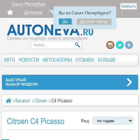
Санкт-Петербург
Закрыть
Дилерам
Продать
Авторизация
Вы из Санкт-Петербурга?
Регистрация
Да
Другой город
Сервис по подбору нового автомобиля
АВТО
НОВОСТИ
АВТОСАЛОНЫ
ОТЗЫВЫ
БОЛЬШЕ
БЫСТРЫЙ
ВЫБОР МОДЕЛИ
Каталог
Citroen
C4 Picasso
Citroen C4 Picasso
Вид: