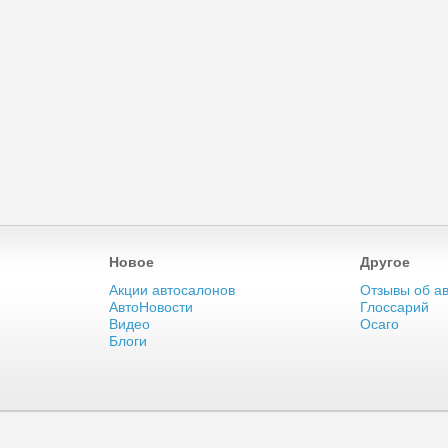
Новое
Другое
Акции автосалонов
Отзывы об а
АвтоНовости
Глоссарий
Видео
Осаго
Блоги