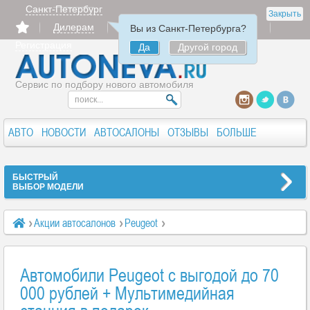
Санкт-Петербург
Закрыть
Дилерам
Продать
Авторизация
Вы из Санкт-Петербурга?
Регистрация
Да
Другой город
Сервис по подбору нового автомобиля
АВТО
НОВОСТИ
АВТОСАЛОНЫ
ОТЗЫВЫ
БОЛЬШЕ
БЫСТРЫЙ
ВЫБОР МОДЕЛИ
Акции автосалонов
Peugeot
Автомобили Peugeot с выгодой до 70 000 рублей +
Мультимедийная станция в подарок
Автомобили Peugeot с выгодой до 70
000 рублей + Мультимедийная