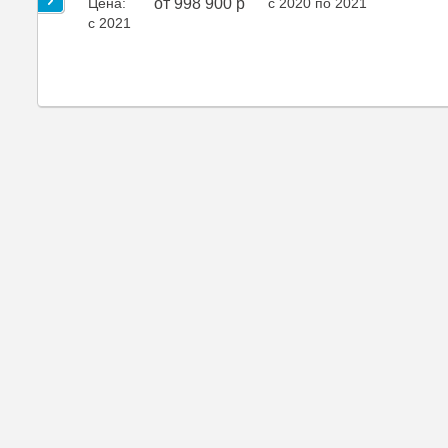
Цена:
от 998 900 р
c 2020 по 2021
c 2021