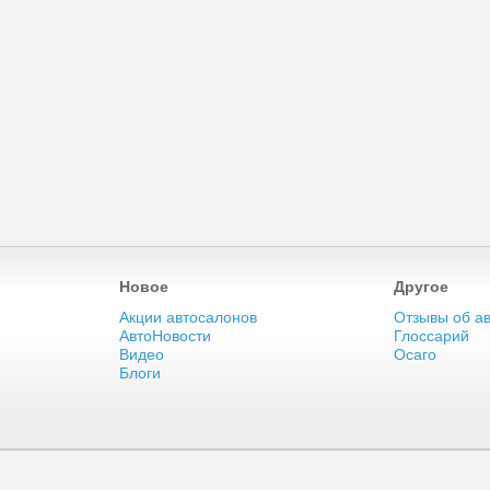
Новое
Другое
Акции автосалонов
Отзывы об а
АвтоНовости
Глоссарий
Видео
Осаго
Блоги